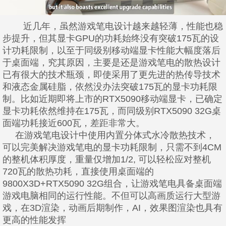
近几年，虽然游戏笔电设计越来越轻薄，性能也稳
步提升，但其显卡GPU的功耗始终没有突破175瓦的设
计功耗限制，以至于同级别移动端显卡性能大幅度落后
于桌面端，究其原因，主要是还是游戏笔电的散热设计
已有很大的技术瓶颈，即使采用了更先进的热传导技术
和液态金属硅脂，依然没办法突破175瓦的显卡功耗限
制。比如近期即将上市的RTX5090移动端显卡，已确定
显卡功耗依然维持在175瓦，而同级别RTX5090 32G桌
面端功耗接近600瓦，差距非常大。
在游戏笔电设计中使用内置分体式水冷散热技术，
可以完美解决游戏笔电的显卡功耗限制，只需不到4CM
的整机体积厚度，重量仅增加1/2, 可以轻松应对整机
720瓦的散热功耗，直接使用桌面端的
9800X3D+RTX5090 32G组合，让游戏笔电具备桌面端
游戏电脑相同的运行性能。不但可以高画质运行大型游
戏，在3D渲染，动画后期制作，AI，效果图渲染也具有
更高的性能发挥